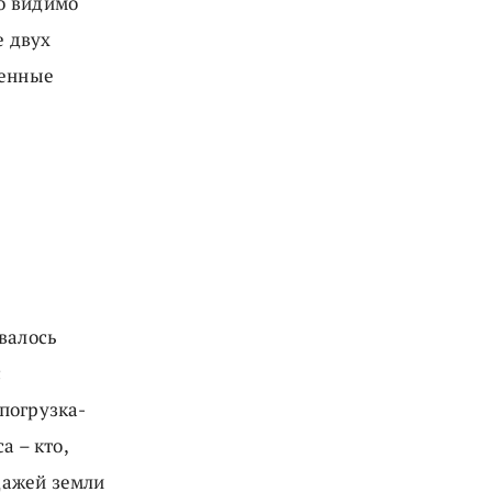
о видимо
е двух
сенные
валось
с
погрузка-
а – кто,
одажей земли