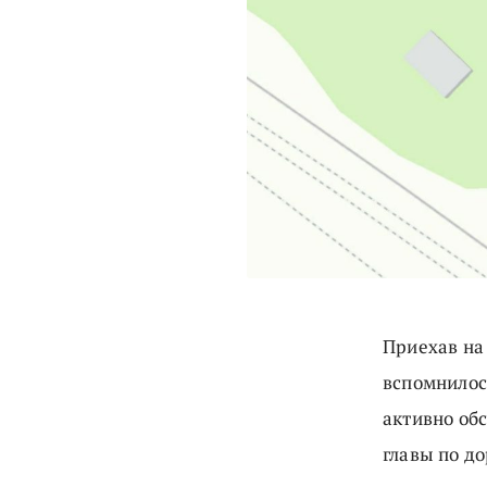
Приехав на
вспомнилос
активно об
главы по д