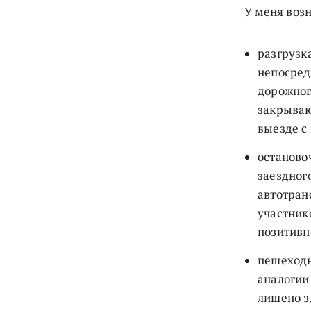
У меня воз
разгрузк
непосред
дорожног
закрываю
выезде с
останово
заездног
автотран
участник
позитивн
пешеходн
аналогии
лишено з