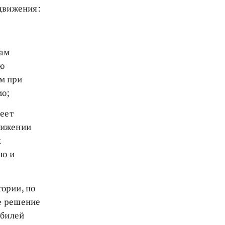
 движения:
кам
ью
м при
мо;
меет
движении
х
но и
ории, по
ое решение
обилей