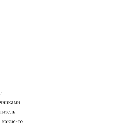
е
ычниками
титель
 какие-то