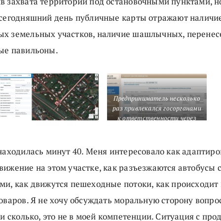
в захвата территории под остановочными пунктами, н
 сегодняшний день публичные карты отражают наличи
х земельных участков, наличие шашлычных, перене
ые павильоны.
Предприниматель несколько
раз привлекался госорганами
к ответственности через
суд
 находилась минут 40. Меня интересовало как адаптиро
вижение на этом участке, как разъезжаются автобусы 
ми, как движутся пешеходные потоки, как происходит 
оваров. Я не хочу обсуждать моральную сторону вопрос
 и сколько, это не в моей компетенции. Ситуация с пр