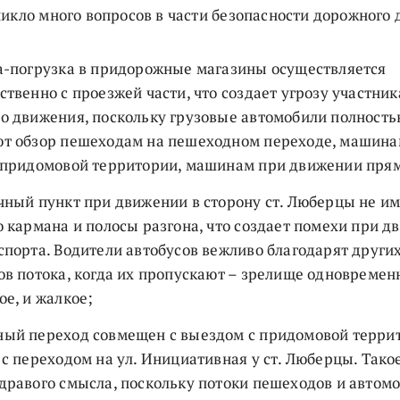
никло много вопросов в части безопасности дорожного
а-погрузка в придорожные магазины осуществляется
ственно с проезжей части, что создает угрозу участни
о движения, поскольку грузовые автомобили полност
т обзор пешеходам на пешеходном переходе, машина
 придомовой территории, машинам при движении пря
чный пункт при движении в сторону ст. Люберцы не и
о кармана и полосы разгона, что создает помехи при 
спорта. Водители автобусов вежливо благодарят други
ов потока, когда их пропускают – зрелище одновремен
ое, и жалкое;
ый переход совмещен с выездом с придомовой террит
 с переходом на ул. Инициативная у ст. Люберцы. Так
дравого смысла, поскольку потоки пешеходов и автом