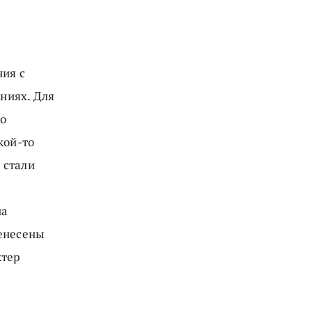
ния с
ниях. Для
ко
кой-то
 стали
на
ренесены
ктер