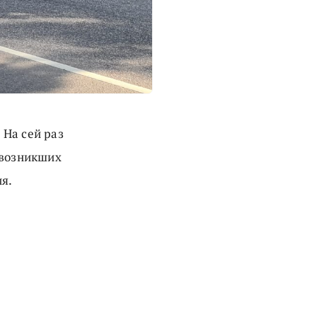
 На сей раз
 возникших
ия.