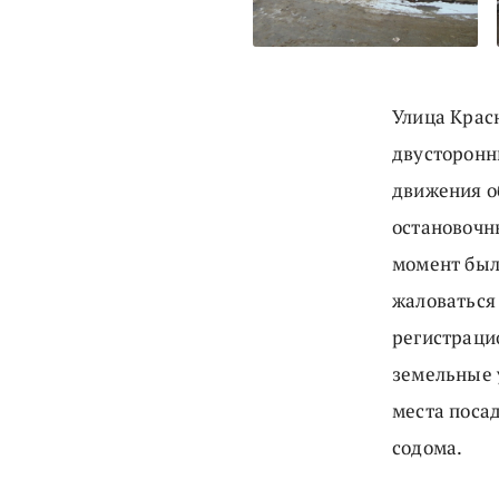
Улица Красн
двусторонн
движения о
остановочны
момент был
жаловаться
регистраци
земельные 
места поса
содома.