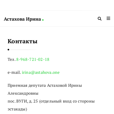
Астахова Ирина
А
с
Контакты
т
а
х
Тел.
8-968-721-02-18
о
в
e-mail.
irina@astahova.one
а
И
Приемная депутата Астаховой Ирины
р
Александровны
и
пос. ВУГИ, д. 25 (отдельный вход со стороны
н
эстакады)
а