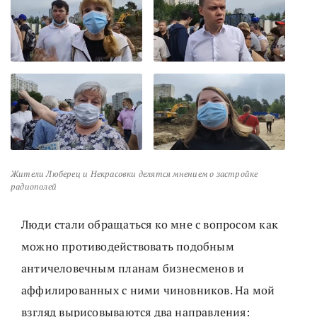
Жители Люберец и Некрасовки делятся мнением о застройке
радиополей
Люди стали обращаться ко мне с вопросом как
можно противодействовать подобным
античеловечным планам бизнесменов и
аффилированных с ними чиновников. На мой
взгляд вырисовываются два направления: