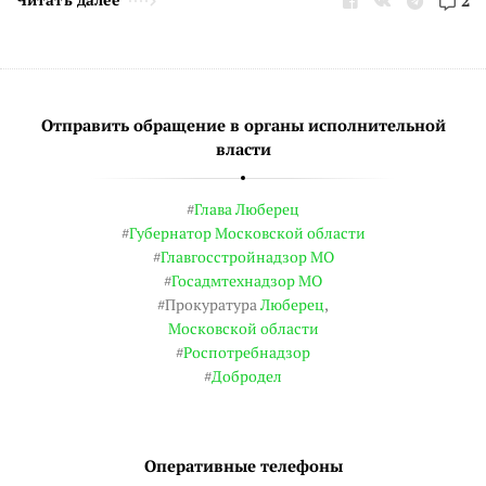
2
Отправить обращение в органы исполнительной
власти
#
Глава Люберец
#
Губернатор Московской области
#
Главгосстройнадзор МО
#
Госадмтехнадзор МО
#Прокуратура
Люберец
,
Московской области
#
Роспотребнадзор
#
Добродел
Оперативные телефоны