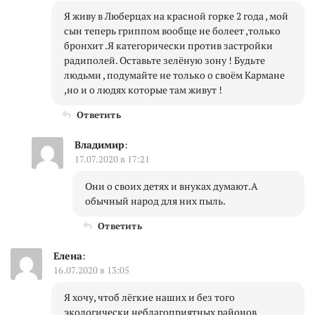
Я живу в Люберцах на красной горке 2 года , мой
сын теперь гриппом вообще не болеет ,только
бронхит .Я категорически против застройки
радиполей. Оставьте зелёную зону ! Будьте
людьми , подумайте не только о своём Кармане
,но и о людях которые там живут !
Ответить
Владимир
:
17.07.2020 в 17:21
Они о своих детях и внуках думают.А
обычный народ для них пыль.
Ответить
Елена
:
16.07.2020 в 13:05
Я хочу, чтоб лёгкие наших и без того
экологически неблагоприятных районов