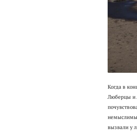
Когда в ко
Люберцы и 
почувствов
немыслимые
вызвали у л