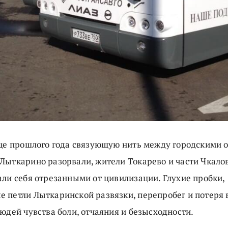
нце прошлого года связующую нить между городскими 
Лыткарино разорвали, жители Токарево и части Чкало
али себя отрезанными от цивилизации. Глухие пробки,
 петли Лыткаринской развязки, перепробег и потеря 
юдей чувства боли, отчаяния и безысходности.