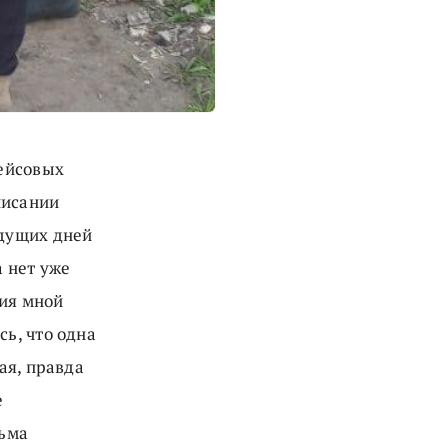
рейсовых
писании
ыдущих дней
 нет уже
ция мной
ь, что одна
ая, правда
е
сьма