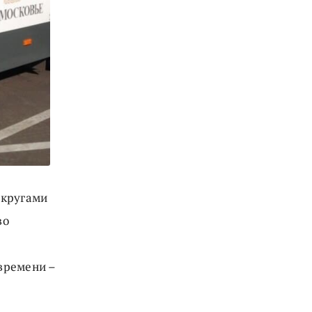
округами
во
времени –