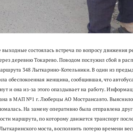
 выходные состоялась встреча по вопросу движения 
через деревню Токарево. Поводом послужил сбой в рас
аршрута 348 Лыткарино-Котельники. В один из пред
ила обеспокоенная женщина, сообщившая, что автобуса
нут и она из-за этого опаздывает на работу. Информа
ана в МАП №1 г. Люберцы АО Мострансавто. Выяснилос
ломалась. На замену оперативно была отправлена друг
ности маршрута, по которому движется транспорт посл
Лыткаринского моста, восполнить потерю времени ве