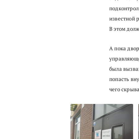
подконтроль
известной р
В этом дол
А пока дво
управляюще
была вызва
попасть вн
чего скрыва