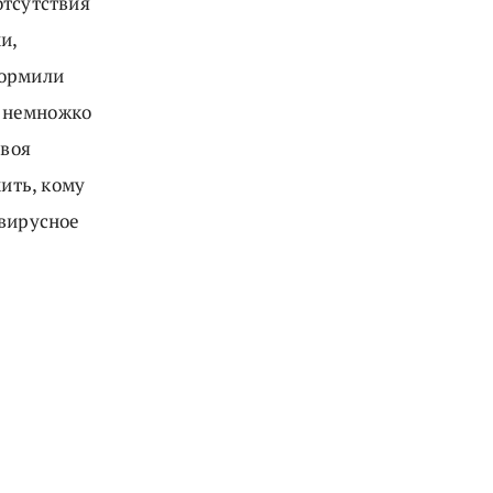
отсутствия
и,
кормили
о немножко
своя
мить, кому
авирусное