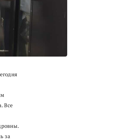
сегодня
им
. Все
дровны.
ь за