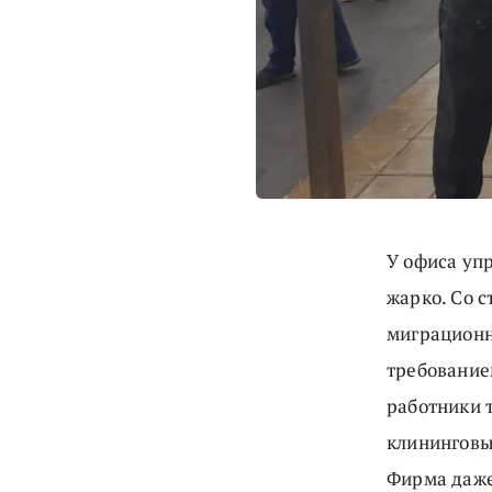
У офиса уп
жарко. Со 
миграционн
требование
работники 
клининговы
Фирма даже