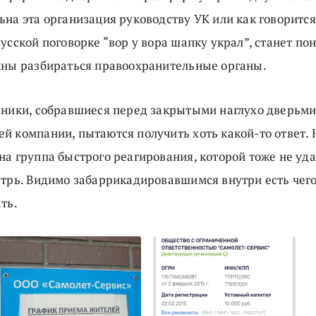
на эта организация руководству УК или как говорится
усской поговорке “вор у вора шапку украл”, станет по
жны разбираться правоохранительные органы.
рники, собравшиеся перед закрытыми наглухо дверьм
й компании, пытаются получить хоть какой-то ответ. 
на группа быстрого реагирования, которой тоже не уд
утрь. Видимо забаррикадировавшимся внутри есть чего
ть.