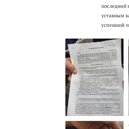
последний п
уставным ка
успешной п