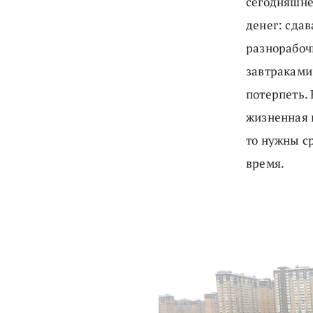
сегодняшне
денег: сдав
разнорабоч
завтраками,
потерпеть. 
жизненная и
то нужны с
время.