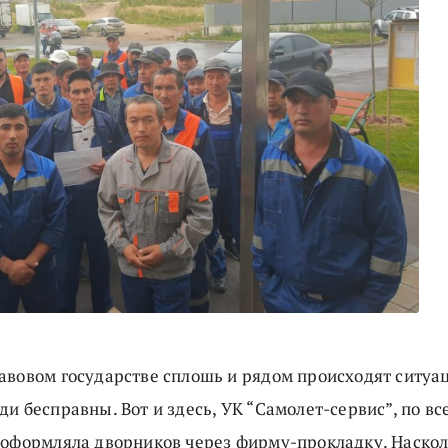
авовом государстве сплошь и рядом происходят ситуац
и бесправны. Вот и здесь, УК “Самолет-сервис”, по вс
 оформляла дворников через фирму-прокладку. Наско