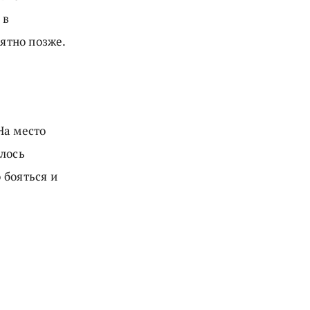
 в
нятно позже.
и
На место
алось
 бояться и