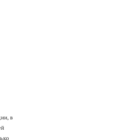
ии, в
ей
лько