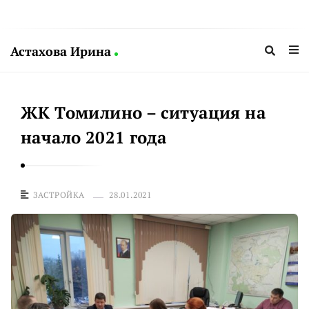
Астахова Ирина
А
с
ЖК Томилино – ситуация на
т
а
начало 2021 года
х
о
в
ЗАСТРОЙКА
28.01.2021
а
И
р
и
н
а