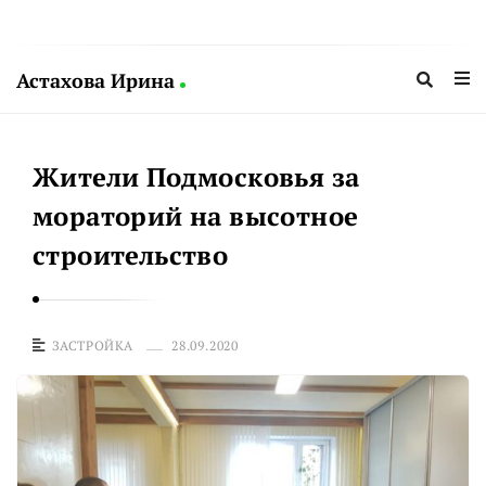
Астахова Ирина
А
с
Жители Подмосковья за
т
а
мораторий на высотное
х
строительство
о
в
а
ЗАСТРОЙКА
28.09.2020
И
р
и
н
а