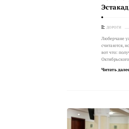
т
Эстакад
е
й
.
ДОРОГИ
Люберчане уж
считаются, н
вот что: пол
Октябрьского
Читать дале