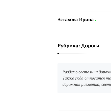
Астахова Ирина
А
с
т
Рубрика:
Дороги
а
х
о
в
Раздел о состоянии дорожн
а
Также сюда относится тем
И
дорожная разметка, свето
р
и
н
а