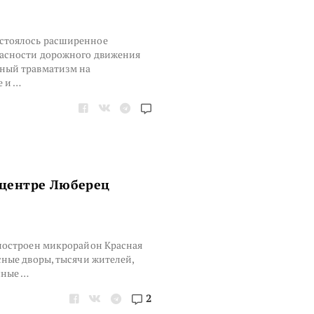
стоялось расширенное
пасности дорожного движения
нный травматизм на
 и …
 центре Люберец
 построен микрорайон Красная
сные дворы, тысячи жителей,
чные …
2