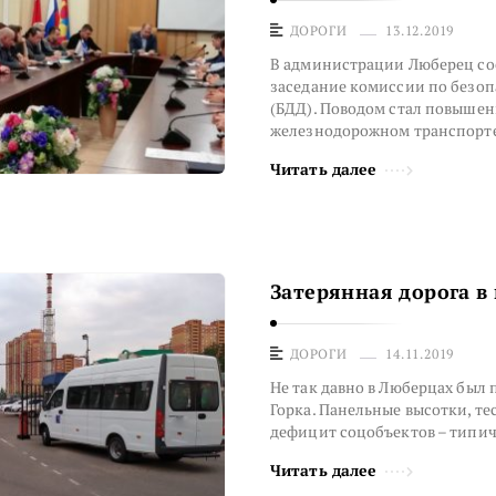
ДОРОГИ
13.12.2019
В администрации Люберец со
заседание комиссии по безо
(БДД). Поводом стал повыше
железнодорожном транспорте
Читать далее
Затерянная дорога в
ДОРОГИ
14.11.2019
Не так давно в Люберцах был
Горка. Панельные высотки, те
дефицит соцобъектов – типи
Читать далее