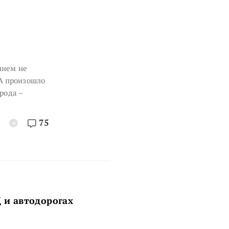
нием не
А произошло
рода –
75
 и автодорогах