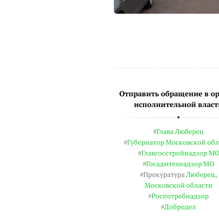
Отправить обращение в о
исполнительной власт
#
Глава Люберец
#
Губернатор Московской обл
#
Главгосстройнадзор М
#
Госадмтехнадзор МО
#Прокуратура
Люберец
,
Московской области
#
Роспотребнадзор
#
Добродел