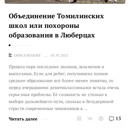
в
а
Объединение Томилинских
И
школ или похороны
р
и
образования в Люберцах
н
а
ОБРАЗОВАНИЕ
05.07.2021
С
т
Прошла пора последних звонков, экзаменов и
выпускных. Если для ребят, получивших полное
а
среднее образование всё более-менее понятно, то
т
перед вчерашними девятиклассниками встала очень
е
серьезная проблема. Её сложность не столько в
й
выборе дальнейшего пути, сколько в безудержной
.
страсти современных чиновников к …
15
Читать далее